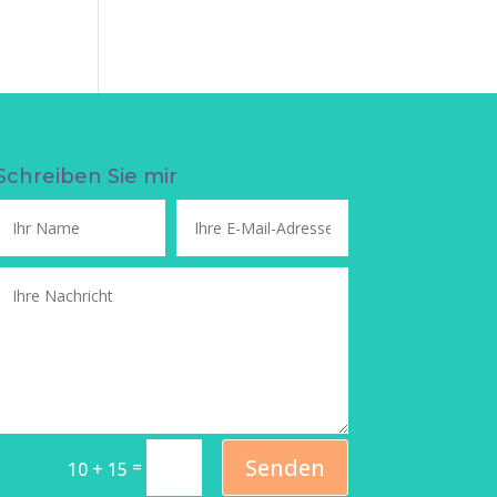
Schreiben Sie mir
Senden
=
10 + 15